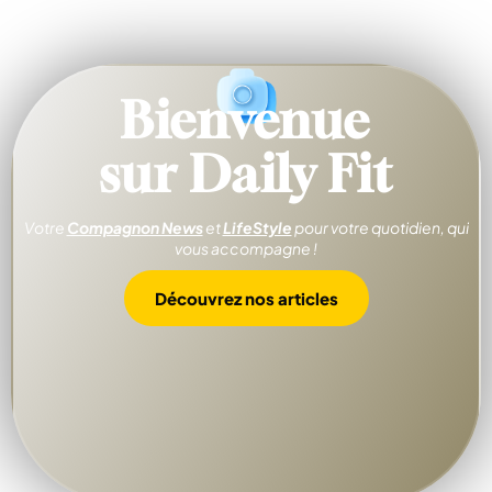
Bienvenue
sur Daily Fit
Votre
Compagnon News
et
LifeStyle
pour votre quotidien, qui
vous accompagne !
Découvrez nos articles