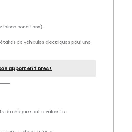
rtaines conditions).
iétaires de véhicules électriques pour une
on apport en fibres !
ts du chèque sont revalorisés :
t la composition du foyer.