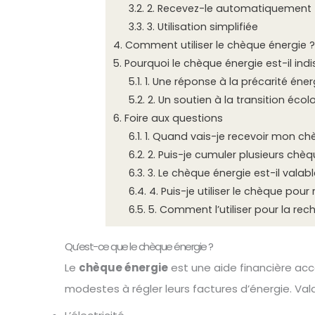
3.2.
2. Recevez-le automatiquement
3.3.
3. Utilisation simplifiée
4.
Comment utiliser le chèque énergie 
5.
Pourquoi le chèque énergie est-il ind
5.1.
1. Une réponse à la précarité éne
5.2.
2. Un soutien à la transition écol
6.
Foire aux questions
6.1.
1. Quand vais-je recevoir mon ch
6.2.
2. Puis-je cumuler plusieurs chèq
6.3.
3. Le chèque énergie est-il valabl
6.4.
4. Puis-je utiliser le chèque po
6.5.
5. Comment l’utiliser pour la rec
Qu’est-ce que le chèque énergie ?
Le
chèque énergie
est une aide financière acc
modestes à régler leurs factures d’énergie. Vala