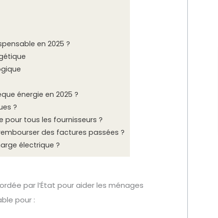
?
ispensable en 2025 ?
rgétique
ogique
èque énergie en 2025 ?
ues ?
e pour tous les fournisseurs ?
ur rembourser des factures passées ?
harge électrique ?
ordée par l’État pour aider les ménages
ble pour :