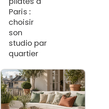
pilates à
Paris :
choisir
son
studio par
quartier