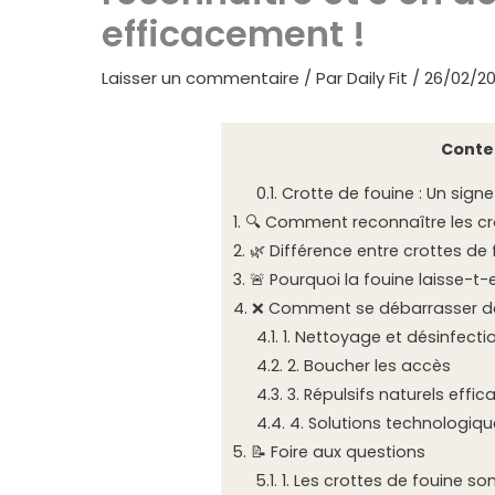
efficacement !
Laisser un commentaire
/ Par
Daily Fit
/
26/02/2
Conte
0.1.
Crotte de fouine : Un sign
1.
🔍 Comment reconnaître les cro
2.
🌿 Différence entre crottes de 
3.
🚨 Pourquoi la fouine laisse-t-
4.
❌ Comment se débarrasser de
4.1.
1. Nettoyage et désinfecti
4.2.
2. Boucher les accès
4.3.
3. Répulsifs naturels effic
4.4.
4. Solutions technologiqu
5.
📝 Foire aux questions
5.1.
1. Les crottes de fouine so