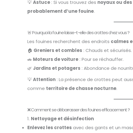
💡
Astuce
: Si vous trouvez des
noyaux ou des 
probablement d’une fouine
.
🚨 Pourquoi la fouine laisse-t-elle des crottes chez vous ?
Les fouines recherchent des endroits
calmes e
🏠
Greniers et combles
: Chauds et sécurisés.
🚗
Moteurs de voiture
: Pour se réchauffer.
🌿
Jardins et potagers
: Abondance de nourrit
💡
Attention
: La présence de crottes peut aussi 
comme
territoire de chasse nocturne
.
❌ Comment se débarrasser des fouines efficacement ?
1.
Nettoyage et désinfection
Enlevez les crottes
avec des gants et un mas