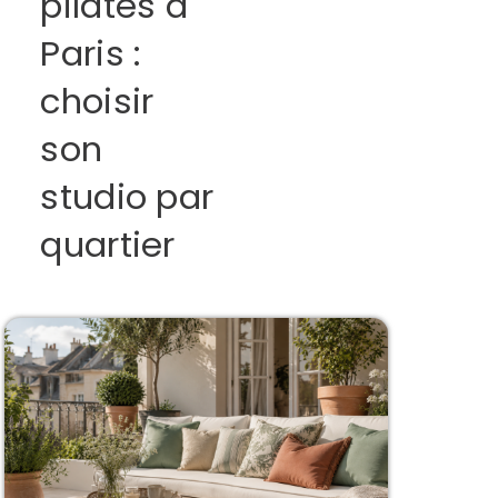
pilates à
Paris :
choisir
son
studio par
quartier