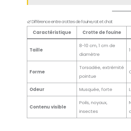
🌿 Différence entre crottes de fouine, rat et chat
Caractéristique
Crotte de fouine
8-10 cm, 1 cm de
Taille
1
diamètre
Torsadée, extrémité
Forme
O
pointue
Odeur
Musquée, forte
Poils, noyaux,
N
Contenu visible
insectes