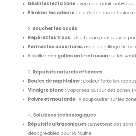
Désinfectez la zone
avec un produit anti-bacté
Éliminez les odeurs
pour éviter que la fouine r
2.
Boucher les accès
Repérez les trous
: Une fouine peut passer par
Fermez les ouvertures
avec du grillage fin ou
Installez des
grilles anti-intrusion
sur les venti
3.
Répulsifs naturels efficaces
Boules de naphtaline
: L’odeur forte les repou
Vinaigre blanc
: Vaporisez autour des zones f
Poivre et moutarde
: À saupoudrer sur les zon
4.
Solutions technologiques
Répulsifs ultrasoniques
: Émettent des sons 
désagréables pour la fouine.