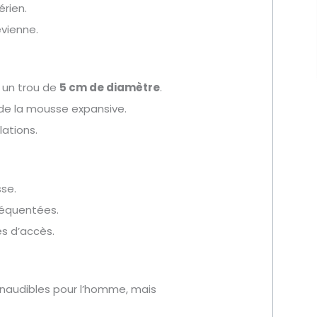
rien.
evienne.
 un trou de
5 cm de diamètre
.
 de la mousse expansive.
lations.
sse.
réquentées.
es d’accès.
inaudibles pour l’homme, mais