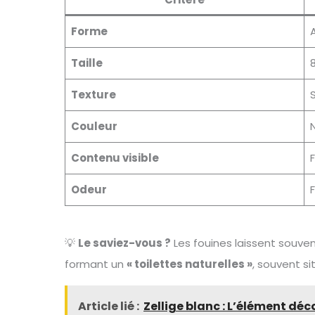
Forme
Taille
Texture
S
Couleur
N
Contenu visible
Odeur
F
💡
Le saviez-vous ?
Les fouines laissent souve
formant un
« toilettes naturelles »
, souvent si
Article lié :
Zellige blanc : L’élément déc