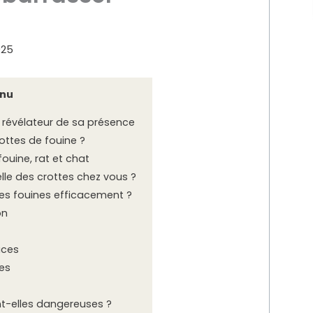
025
nu
e révélateur de sa présence
ttes de fouine ?
fouine, rat et chat
elle des crottes chez vous ?
s fouines efficacement ?
on
aces
es
nt-elles dangereuses ?