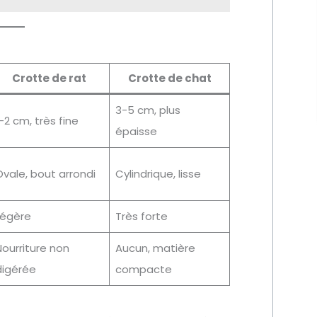
Crotte de rat
Crotte de chat
3-5 cm, plus
-2 cm, très fine
épaisse
vale, bout arrondi
Cylindrique, lisse
Légère
Très forte
ourriture non
Aucun, matière
digérée
compacte