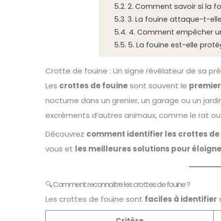
5.2.
2. Comment savoir si la fo
5.3.
3. La fouine attaque-t-el
5.4.
4. Comment empêcher une
5.5.
5. La fouine est-elle prot
Crotte de fouine : Un signe révélateur de sa p
Les
crottes de fouine
sont souvent le
premier
nocturne dans un grenier, un garage ou un jardi
excréments d’autres animaux, comme le rat ou 
Découvrez
comment identifier les crottes de
vous et
les meilleures solutions pour éloign
🔍 Comment reconnaître les crottes de fouine ?
Les crottes de fouine sont
faciles à identifier
s
Critère