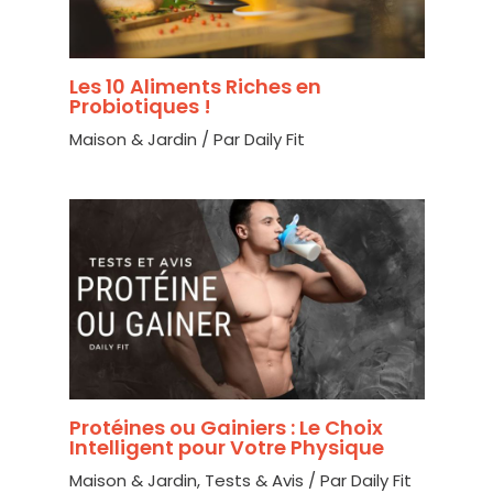
Les 10 Aliments Riches en
Probiotiques !
Maison & Jardin
/ Par
Daily Fit
Protéines ou Gainiers : Le Choix
Intelligent pour Votre Physique
Maison & Jardin
,
Tests & Avis
/ Par
Daily Fit