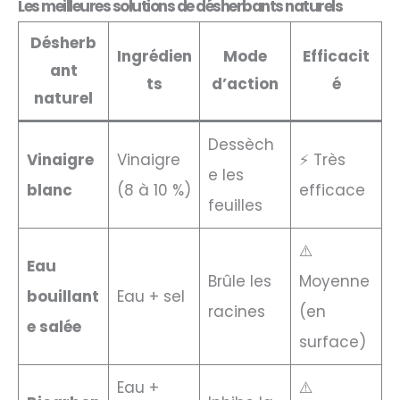
Les meilleures solutions de désherbants naturels
Désherb
Ingrédien
Mode
Efficacit
ant
ts
d’action
é
naturel
Dessèch
Vinaigre
Vinaigre
⚡ Très
e les
blanc
(8 à 10 %)
efficace
feuilles
⚠️
Eau
Brûle les
Moyenne
bouillant
Eau + sel
racines
(en
e salée
surface)
Eau +
⚠️