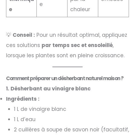
e
e
chaleur
💡
Conseil :
Pour un résultat optimal, appliquez
ces solutions
par temps sec et ensoleillé
,
lorsque les plantes sont en pleine croissance.
Comment préparer un désherbant naturel maison ?
1. Désherbant au vinaigre blanc
Ingrédients :
1 L de vinaigre blanc
1 L d’eau
2 cuillères à soupe de savon noir (facultatif,