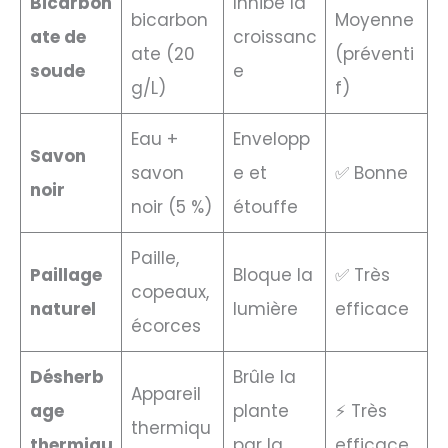
Bicarbon
Inhibe la
bicarbon
Moyenne
ate de
croissanc
ate (20
(préventi
soude
e
g/L)
f)
Eau +
Envelopp
Savon
savon
e et
✅ Bonne
noir
noir (5 %)
étouffe
Paille,
Paillage
Bloque la
✅ Très
copeaux,
naturel
lumière
efficace
écorces
Désherb
Brûle la
Appareil
age
plante
⚡ Très
thermiqu
thermiqu
par la
efficace