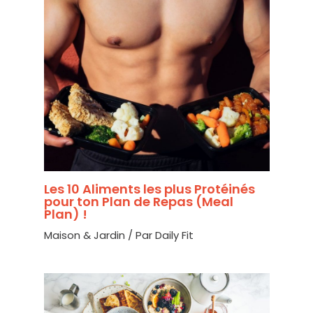
Les 10 Aliments les plus Protéinés
pour ton Plan de Repas (Meal
Plan) !
Maison & Jardin
/ Par
Daily Fit