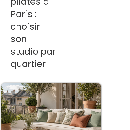
pilates à
Paris :
choisir
son
studio par
quartier