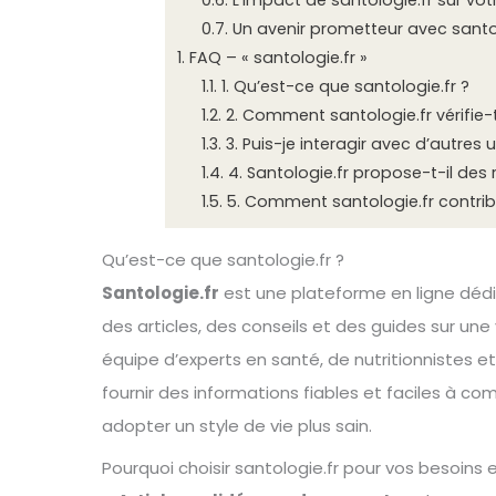
0.6.
L’impact de santologie.fr sur vot
0.7.
Un avenir prometteur avec santol
1.
FAQ – « santologie.fr »
1.1.
1. Qu’est-ce que santologie.fr ?
1.2.
2. Comment santologie.fr vérifie-t
1.3.
3. Puis-je interagir avec d’autres u
1.4.
4. Santologie.fr propose-t-il des
1.5.
5. Comment santologie.fr contribu
Qu’est-ce que santologie.fr ?
Santologie.fr
est une plateforme en ligne dédi
des articles, des conseils et des guides sur une 
équipe d’experts en santé, de nutritionnistes e
fournir des informations fiables et faciles à co
adopter un style de vie plus sain.
Pourquoi choisir santologie.fr pour vos besoins 