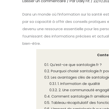
Laisser un commentaire
/ Par
Daily Fit
/
22/11/20
Dans un monde où l’information sur la santé e
par sa capacité à offrir des conseils pratiques 
devenu une ressource essentielle pour les pers
fournissant des informations précises et actual
bien-être.
Conte
0.1.
Qu’est-ce que santologie.fr ?
0.2.
Pourquoi choisir santologie.fr po
0.3.
Les avantages clés de santologie
0.3.1.
1. Information de qualité
0.3.2.
2. Une communauté engag
0.4.
Comment santologie.fr améliore 
0.5.
Tableau récapitulatif des fonctio