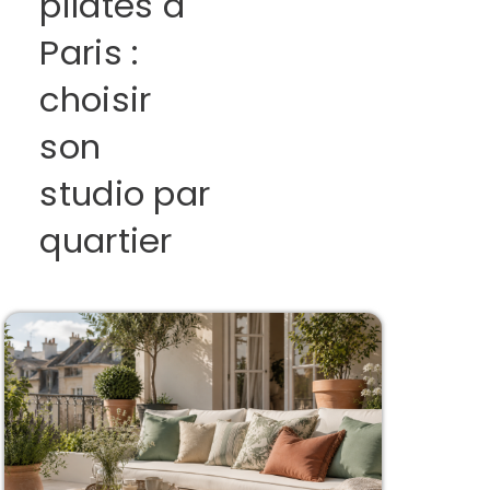
pilates à
Paris :
choisir
son
studio par
quartier