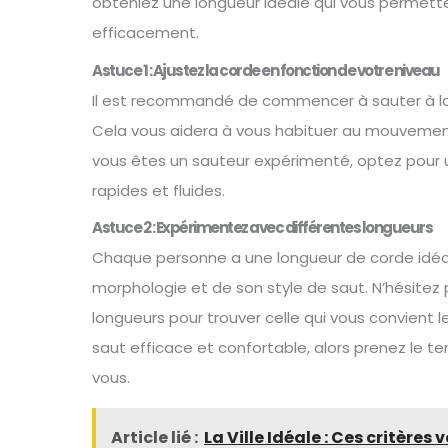
obteniez une longueur idéale qui vous permett
efficacement.
Astuce 1 : Ajustez la corde en fonction de votre niveau
Il est recommandé de commencer à sauter à la
Cela vous aidera à vous habituer au mouvement 
vous êtes un sauteur expérimenté, optez pour 
rapides et fluides.
Astuce 2 : Expérimentez avec différentes longueurs
Chaque personne a une longueur de corde idéale
morphologie et de son style de saut. N’hésitez
longueurs pour trouver celle qui vous convient 
saut efficace et confortable, alors prenez le t
vous.
Article lié :
La Ville Idéale : Ces critères