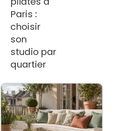
pilates à
Paris :
choisir
son
studio par
quartier