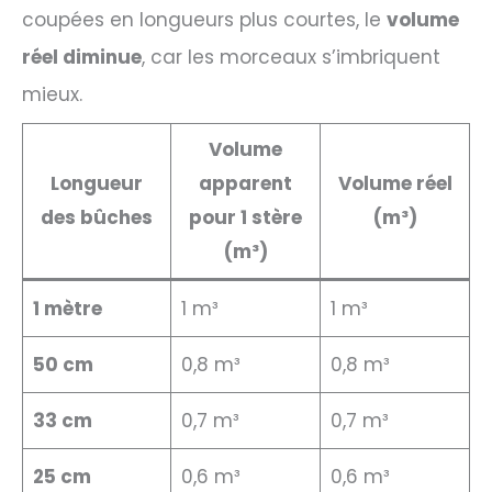
coupées en longueurs plus courtes, le
volume
réel diminue
, car les morceaux s’imbriquent
mieux.
Volume
Longueur
apparent
Volume réel
des bûches
pour 1 stère
(m³)
(m³)
1 mètre
1 m³
1 m³
50 cm
0,8 m³
0,8 m³
33 cm
0,7 m³
0,7 m³
25 cm
0,6 m³
0,6 m³