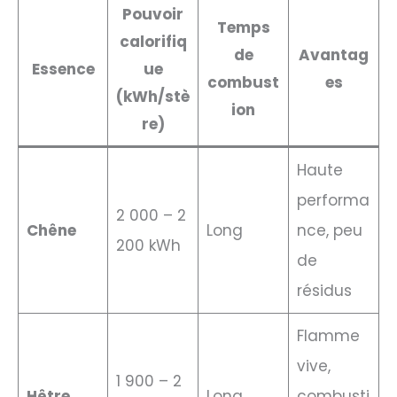
Pouvoir
Temps
calorifiq
de
Avantag
Essence
ue
combust
es
(kWh/stè
ion
re)
Haute
performa
2 000 – 2
Chêne
Long
nce, peu
200 kWh
de
résidus
Flamme
vive,
1 900 – 2
Hêtre
Long
combusti