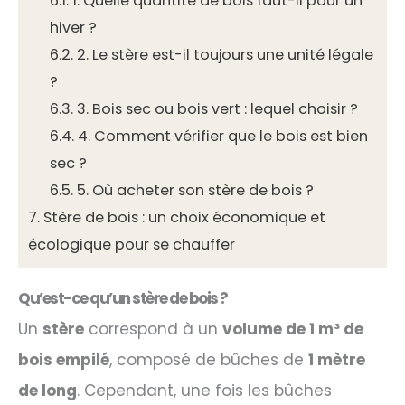
6.1.
1. Quelle quantité de bois faut-il pour un
hiver ?
6.2.
2. Le stère est-il toujours une unité légale
?
6.3.
3. Bois sec ou bois vert : lequel choisir ?
6.4.
4. Comment vérifier que le bois est bien
sec ?
6.5.
5. Où acheter son stère de bois ?
7.
Stère de bois : un choix économique et
écologique pour se chauffer
Qu’est-ce qu’un stère de bois ?
Un
stère
correspond à un
volume de 1 m³ de
bois empilé
, composé de bûches de
1 mètre
de long
. Cependant, une fois les bûches