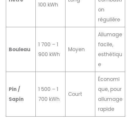
100 kWh
on
régulière
Allumage
1 700 – 1
facile,
Bouleau
Moyen
900 kWh
esthétiqu
e
Économi
Pin /
1 500 – 1
que, pour
Court
Sapin
700 kWh
allumage
rapide