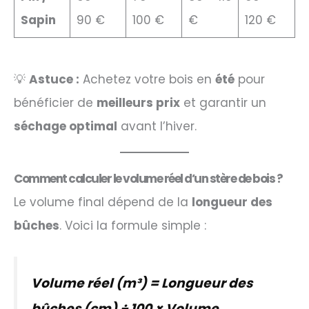
Sapin
90 €
100 €
€
120 €
💡
Astuce :
Achetez votre bois en
été
pour
bénéficier de
meilleurs prix
et garantir un
séchage optimal
avant l’hiver.
Comment calculer le volume réel d’un stère de bois ?
Le volume final dépend de la
longueur des
bûches
. Voici la formule simple :
Volume réel (m³) = Longueur des
bûches (cm) ÷ 100 × Volume