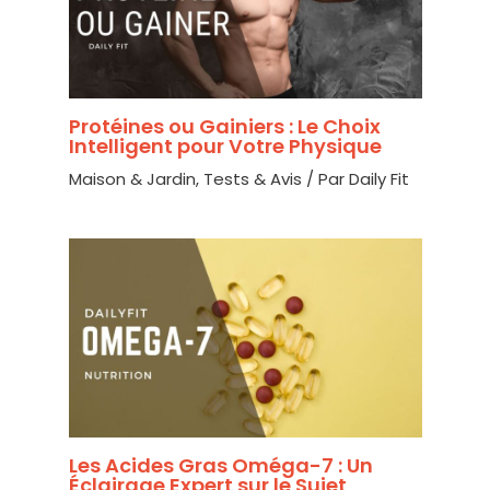
Protéines ou Gainiers : Le Choix
Intelligent pour Votre Physique
Maison & Jardin
,
Tests & Avis
/ Par
Daily Fit
Les Acides Gras Oméga-7 : Un
Éclairage Expert sur le Sujet