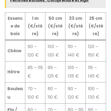
Femmes Rondes : Comprendre et Agir
Essenc
1 m
50 cm
33 cm
25 cm
e de
(€/stè
(€/stè
(€/stè
(€/stè
bois
re)
re)
re)
re)
90 –
100 –
110 –
120 –
Chêne
120 €
130 €
140 €
150 €
85 – 115
95 –
105 –
115 –
Hêtre
€
125 €
135 €
145 €
Boulea
70 –
80 –
90 –
100 –
u
100 €
110 €
120 €
130 €
Pin /
60 –
70 –
80 – 110
90 –