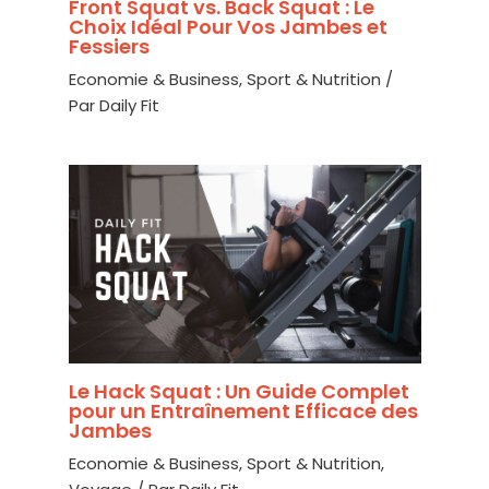
Front Squat vs. Back Squat : Le
Choix Idéal Pour Vos Jambes et
Fessiers
Economie & Business
,
Sport & Nutrition
/
Par
Daily Fit
Le Hack Squat : Un Guide Complet
pour un Entraînement Efficace des
Jambes
Economie & Business
,
Sport & Nutrition
,