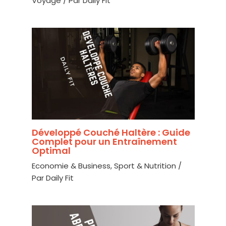
Voyage
/ Par
Daily Fit
Développé Couché Haltère : Guide
Complet pour un Entraînement
Optimal
Economie & Business
,
Sport & Nutrition
/
Par
Daily Fit