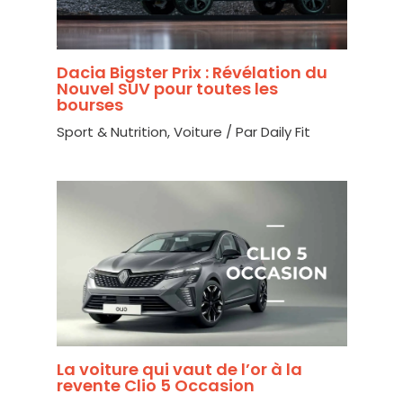
Dacia Bigster Prix : Révélation du
Nouvel SUV pour toutes les
bourses
Sport & Nutrition
,
Voiture
/ Par
Daily Fit
La voiture qui vaut de l’or à la
revente Clio 5 Occasion