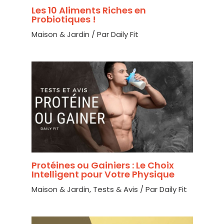
Les 10 Aliments Riches en
Probiotiques !
Maison & Jardin
/ Par
Daily Fit
Protéines ou Gainiers : Le Choix
Intelligent pour Votre Physique
Maison & Jardin
,
Tests & Avis
/ Par
Daily Fit