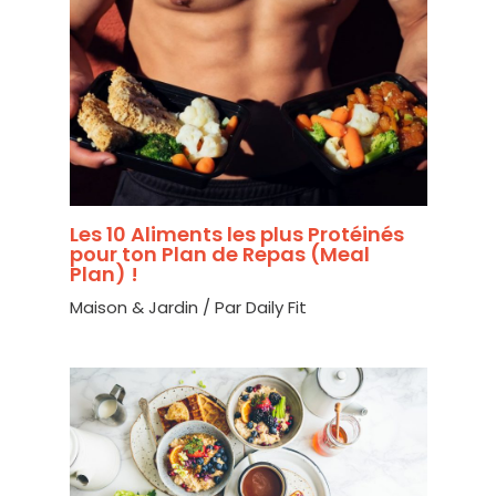
Les 10 Aliments les plus Protéinés
pour ton Plan de Repas (Meal
Plan) !
Maison & Jardin
/ Par
Daily Fit