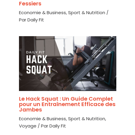
Fessiers
Economie & Business
,
Sport & Nutrition
/
Par
Daily Fit
Le Hack Squat : Un Guide Complet
pour un Entraînement Efficace des
Jambes
Economie & Business
,
Sport & Nutrition
,
Voyage
/ Par
Daily Fit