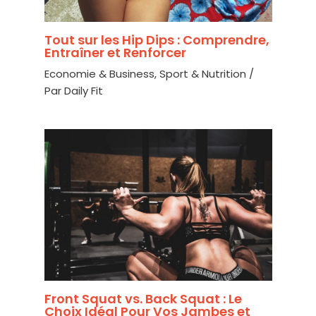
Tout sur les Hip Dips : Comprendre,
Entraîner et Renforcer
Economie & Business
,
Sport & Nutrition
/
Par
Daily Fit
Front Squat vs. Back Squat : Le
Choix Idéal Pour Vos Jambes et