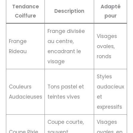
Tendance
Adapté
Description
Coiffure
pour
Frange divisée
Visages
Frange
au centre,
ovales,
Rideau
encadrant le
ronds
visage
Styles
Couleurs
Tons pastel et
audacieux
Audacieuses
teintes vives
et
expressifs
Coupe courte,
Visages
Coupe Pixie
souvent
ovales, en