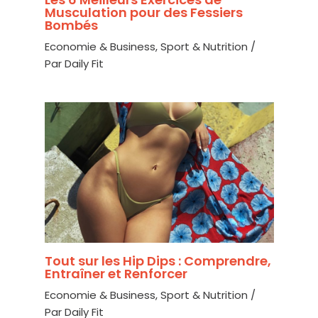
Musculation pour des Fessiers
Bombés
Economie & Business
,
Sport & Nutrition
/
Par
Daily Fit
Tout sur les Hip Dips : Comprendre,
Entraîner et Renforcer
Economie & Business
,
Sport & Nutrition
/
Par
Daily Fit