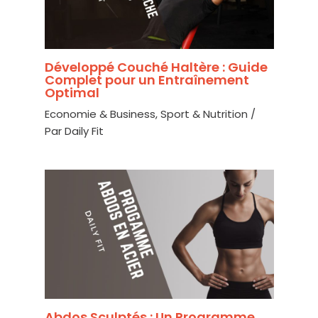
Développé Couché Haltère : Guide
Complet pour un Entraînement
Optimal
Economie & Business
,
Sport & Nutrition
/
Par
Daily Fit
Abdos Sculptés : Un Programme