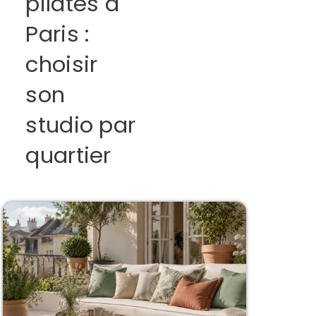
pilates à
Paris :
choisir
son
studio par
quartier