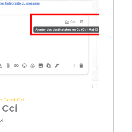
e Cc et Cci
 Cci
24