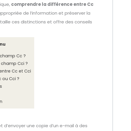
ique,
comprendre la différence entre Cc
ppropriée de l’information et préserver la
taille ces distinctions et offre des conseils
nu
 champ Cc ?
e champ Cci ?
entre Cc et Cci
c ou Cci ?
s
in
t d’envoyer une copie d’un e-mail à des