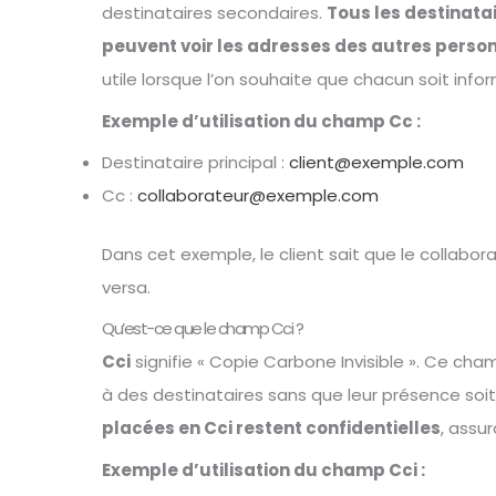
destinataires secondaires.
Tous les destinatair
peuvent voir les adresses des autres perso
utile lorsque l’on souhaite que chacun soit info
Exemple d’utilisation du champ Cc :
Destinataire principal :
client@exemple.com
Cc :
collaborateur@exemple.com
Dans cet exemple, le client sait que le collabo
versa.
Qu’est-ce que le champ Cci ?
Cci
signifie « Copie Carbone Invisible ». Ce ch
à des destinataires sans que leur présence soit 
placées en Cci restent confidentielles
, assur
Exemple d’utilisation du champ Cci :