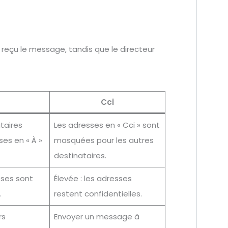
t reçu le message, tandis que le directeur
Cci
taires
Les adresses en « Cci » sont
ses en « À »
masquées pour les autres
destinataires.
esses sont
Élevée : les adresses
.
restent confidentielles.
rs
Envoyer un message à