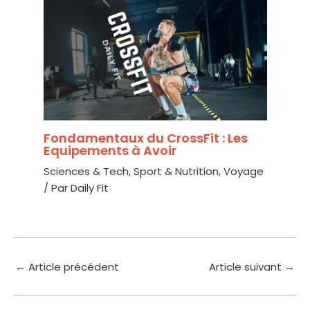
Fondamentaux du CrossFit : Les
Equipements à Avoir
Sciences & Tech
,
Sport & Nutrition
,
Voyage
/ Par
Daily Fit
←
Article précédent
Article suivant
→