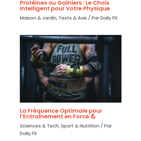
Protéines ou Gainiers : Le Choix
Intelligent pour Votre Physique
Maison & Jardin
,
Tests & Avis
/ Par
Daily Fit
La Fréquence Optimale pour
l’Entraînement en Force 💪
Sciences & Tech
,
Sport & Nutrition
/ Par
Daily Fit