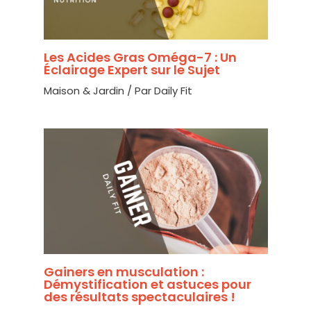
Les Acides Gras Oméga-7 : Un
Éclairage Expert sur le Sujet
Maison & Jardin
/ Par
Daily Fit
Gainers en musculation :
Démystification et astuces pour
des résultats spectaculaires !