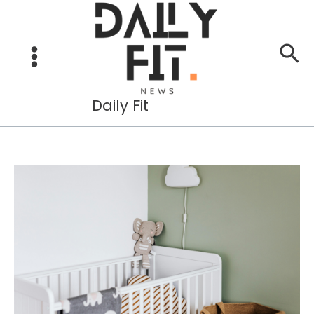
Aller
au
Re
contenu
Daily Fit