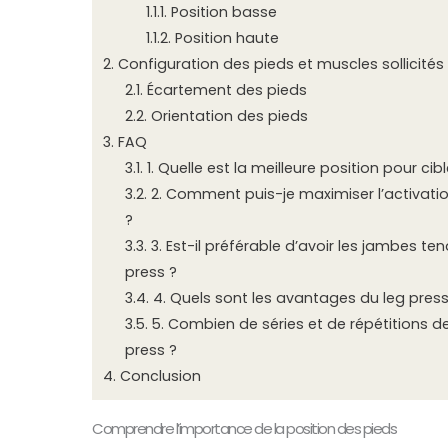
1.1.1.
Position basse
1.1.2.
Position haute
2.
Configuration des pieds et muscles sollicités
2.1.
Écartement des pieds
2.2.
Orientation des pieds
3.
FAQ
3.1.
1. Quelle est la meilleure position pour cib
3.2.
2. Comment puis-je maximiser l’activatio
?
3.3.
3. Est-il préférable d’avoir les jambes te
press ?
3.4.
4. Quels sont les avantages du leg press
3.5.
5. Combien de séries et de répétitions de
press ?
4.
Conclusion
Comprendre l’importance de la position des pieds