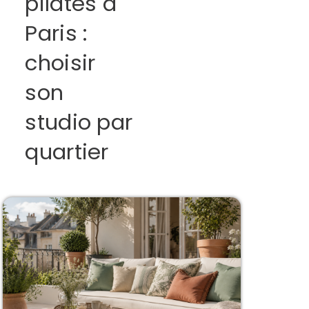
pilates à
Paris :
choisir
son
studio par
quartier