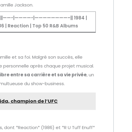
amille Jackson.
rts ||——-|————-|————————–|| 1984 |
986 | Reaction | Top 50 R&B Albums
ille et sa foi. Malgré son succès, elle
ie personnelle après chaque projet musical.
bre entre sa carrière et sa vie privée
, un
 tumultueuse du show-business.
chida, champion de l’UFC
, dont *Reaction* (1986) et *R U Tuff Enuff*