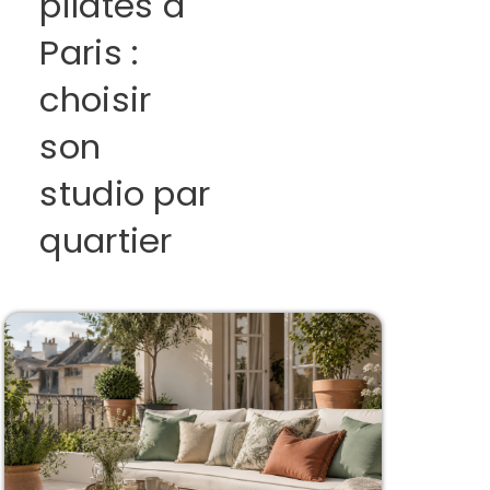
pilates à
Paris :
choisir
son
studio par
quartier