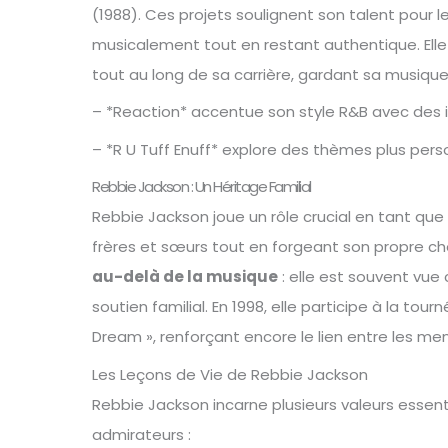
(1988). Ces projets soulignent son talent pour
musicalement tout en restant authentique. Elle
tout au long de sa carrière, gardant sa musique
– *Reaction* accentue son style R&B avec des 
– *R U Tuff Enuff* explore des thèmes plus pers
Rebbie Jackson : Un Héritage Familial
Rebbie Jackson joue un rôle crucial en tant que p
frères et sœurs tout en forgeant son propre ch
au-delà de la musique
: elle est souvent vu
soutien familial. En 1998, elle participe à la tou
Dream », renforçant encore le lien entre les mem
Les Leçons de Vie de Rebbie Jackson
Rebbie Jackson incarne plusieurs valeurs essent
admirateurs :