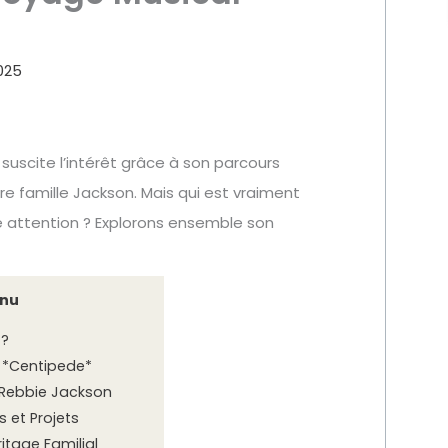
025
suscite l’intérêt grâce à son parcours
re famille Jackson. Mais qui est vraiment
e attention ? Explorons ensemble son
nu
 ?
 *Centipede*
e Rebbie Jackson
 et Projets
itage Familial