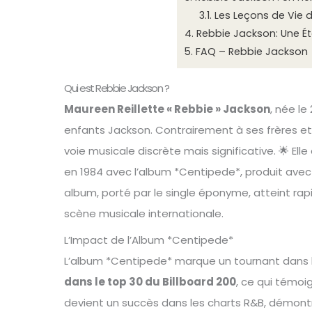
3.1.
Les Leçons de Vie 
4.
Rebbie Jackson: Une Étoi
5.
FAQ – Rebbie Jackson
Qui est Rebbie Jackson ?
Maureen Reillette « Rebbie » Jackson
, née le
enfants Jackson. Contrairement à ses frères et
voie musicale discrète mais significative. 🌟 Ell
en 1984 avec l’album *Centipede*, produit avec 
album, porté par le single éponyme, atteint rap
scène musicale internationale.
L’Impact de l’Album *Centipede*
L’album *Centipede* marque un tournant dans l
dans le top 30 du Billboard 200
, ce qui témoi
devient un succès dans les charts R&B, démont