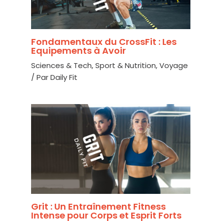
Fondamentaux du CrossFit : Les
Equipements à Avoir
Sciences & Tech
,
Sport & Nutrition
,
Voyage
/ Par
Daily Fit
Grit : Un Entraînement Fitness
Intense pour Corps et Esprit Forts