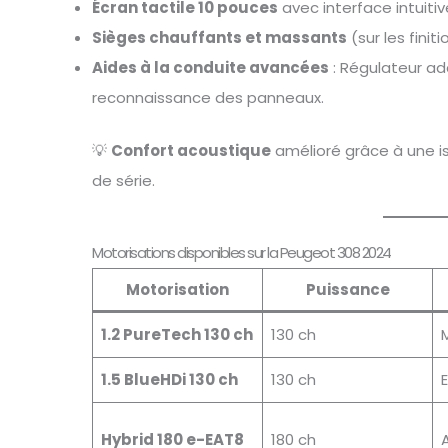
Écran tactile 10 pouces
avec interface intuit
Sièges chauffants et massants
(sur les fini
Aides à la conduite avancées
: Régulateur ad
reconnaissance des panneaux.
💡
Confort acoustique
amélioré grâce à une is
de série.
Motorisations disponibles sur la Peugeot 308 2024
Motorisation
Puissance
1.2 PureTech 130 ch
130 ch
1.5 BlueHDi 130 ch
130 ch
Hybrid 180 e-EAT8
180 ch