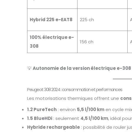
Hybrid 225 e-EAT8
225 ch
100% électrique e-
156 ch
308
💡
Autonomie de la version électrique e-308
Peugeot 308 2024 : consommation et performances
Les motorisations thermiques offrent une
cons
1.2 PureTech
: environ
5,5 l/100 km
en cycle mix
1.5 BlueHDi
: seulement
4,5 l/100 km
, idéal pour
Hybride rechargeable
: possibilité de rouler j