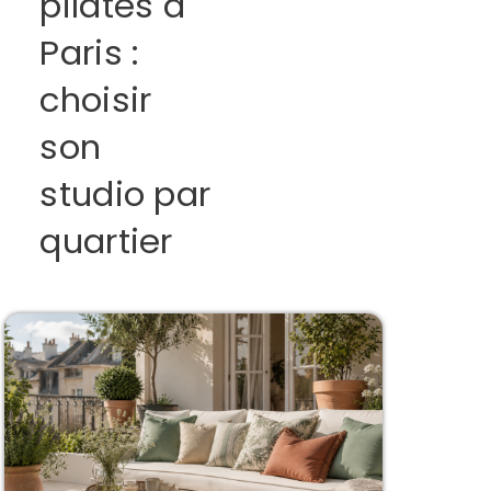
pilates à
Paris :
choisir
son
studio par
quartier