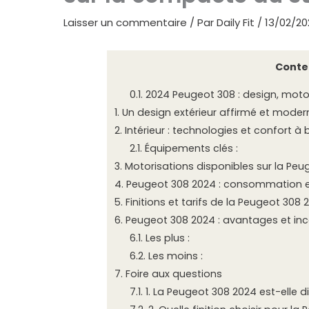
Laisser un commentaire
/ Par
Daily Fit
/
13/02/20
Conte
0.1.
2024 Peugeot 308 : design, moto
1.
Un design extérieur affirmé et moder
2.
Intérieur : technologies et confort à 
2.1.
Équipements clés :
3.
Motorisations disponibles sur la Peu
4.
Peugeot 308 2024 : consommation 
5.
Finitions et tarifs de la Peugeot 308 
6.
Peugeot 308 2024 : avantages et in
6.1.
Les plus :
6.2.
Les moins :
7.
Foire aux questions
7.1.
1. La Peugeot 308 2024 est-elle d