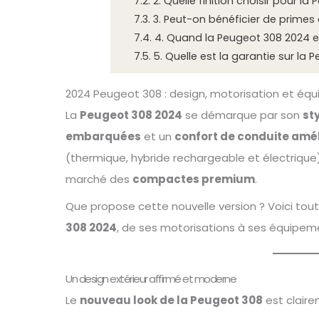
7.2.
2. Quelle finition choisir pour la
7.3.
3. Peut-on bénéficier de primes 
7.4.
4. Quand la Peugeot 308 2024 es
7.5.
5. Quelle est la garantie sur la 
2024 Peugeot 308 : design, motorisation et équ
La
Peugeot 308 2024
se démarque par son
st
embarquées
et un
confort de conduite amé
(thermique, hybride rechargeable et électrique
marché des
compactes premium
.
Que propose cette nouvelle version ? Voici tout
308 2024
, de ses motorisations à ses équipem
Un design extérieur affirmé et moderne
Le
nouveau look de la Peugeot 308
est claire