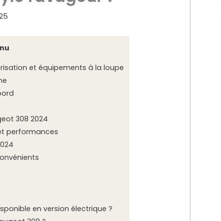
25
nu
risation et équipements à la loupe
ne
bord
geot 308 2024
et performances
2024
convénients
isponible en version électrique ?