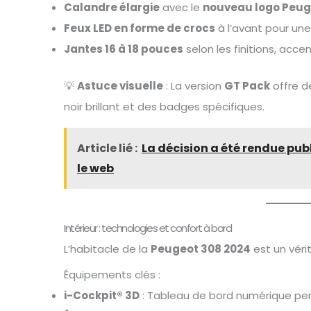
Calandre élargie
avec le
nouveau logo Peug
Feux LED en forme de crocs
à l’avant pour une
Jantes 16 à 18 pouces
selon les finitions, acce
💡
Astuce visuelle
: La version
GT Pack
offre d
noir brillant et des badges spécifiques.
Article lié :
La décision a été rendue pub
le web
Intérieur : technologies et confort à bord
L’habitacle de la
Peugeot 308 2024
est un véri
Équipements clés :
i-Cockpit® 3D
: Tableau de bord numérique per