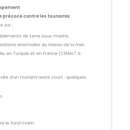
oppement
e précoce contre les tsunamis
e sur :
mblements de terre sous-marins.
ariations anormales du niveau de la mer.
ie, en Turquie et en France (CENALT à
rrivée d’un tsunami reste court : quelques
?
re le fond marin.