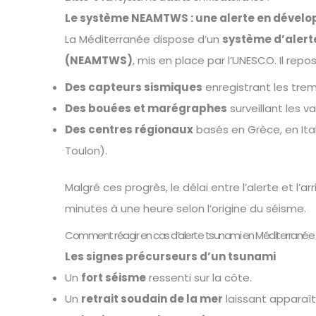
Le système NEAMTWS : une alerte en dével
La Méditerranée dispose d’un
système d’alert
(NEAMTWS)
, mis en place par l’UNESCO. Il repos
Des capteurs sismiques
enregistrant les tre
Des bouées et marégraphes
surveillant les v
Des centres régionaux
basés en Grèce, en Ital
Toulon).
Malgré ces progrès, le délai entre l’alerte et l’a
minutes à une heure selon l’origine du séisme.
Comment réagir en cas d’alerte tsunami en Méditerranée 
Les signes précurseurs d’un tsunami
Un
fort séisme
ressenti sur la côte.
Un
retrait soudain de la mer
laissant apparaît