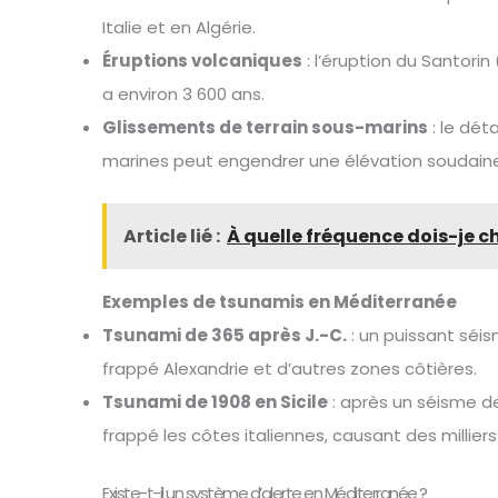
Italie et en Algérie.
Éruptions volcaniques
: l’éruption du Santori
a environ 3 600 ans.
Glissements de terrain sous-marins
: le dé
marines peut engendrer une élévation soudaine
Article lié :
À quelle fréquence dois-je 
Exemples de tsunamis en Méditerranée
Tsunami de 365 après J.-C.
: un puissant séi
frappé Alexandrie et d’autres zones côtières.
Tsunami de 1908 en Sicile
: après un séisme d
frappé les côtes italiennes, causant des millier
Existe-t-il un système d’alerte en Méditerranée ?