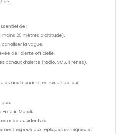
céan.
ssentiel de :
oins 20 mètres d’altitude).
 canaliser la vague.
vée de l’alerte officielle.
les canaux d’alerte (radio, SMS, sirènes).
bles aux tsunamis en raison de leur
mique.
-marin Marsili.
terranée occidentale.
lement exposé aux répliques sismiques et