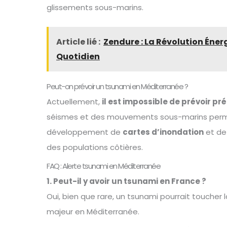
glissements sous-marins.
Article lié :
Zendure : La Révolution Éne
Quotidien
Peut-on prévoir un tsunami en Méditerranée ?
Actuellement,
il est impossible de prévoir p
séismes et des mouvements sous-marins permet
développement de
cartes d’inondation
et d
des populations côtières.
FAQ : Alerte tsunami en Méditerranée
1. Peut-il y avoir un tsunami en France ?
Oui, bien que rare, un tsunami pourrait toucher
majeur en Méditerranée.