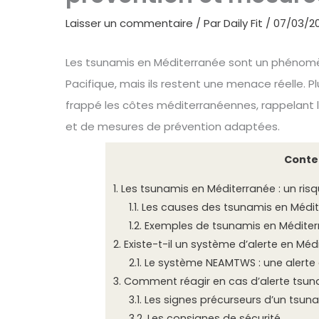
Laisser un commentaire
/ Par
Daily Fit
/
07/03/2
Les tsunamis en Méditerranée sont un phénomè
Pacifique, mais ils restent une menace réelle. 
frappé les côtes méditerranéennes, rappelant l
et de mesures de prévention adaptées.
Conte
1.
Les tsunamis en Méditerranée : un ris
1.1.
Les causes des tsunamis en Médi
1.2.
Exemples de tsunamis en Méditer
2.
Existe-t-il un système d’alerte en Méd
2.1.
Le système NEAMTWS : une alert
3.
Comment réagir en cas d’alerte tsun
3.1.
Les signes précurseurs d’un tsun
3.2.
Les consignes de sécurité