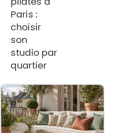
pilates à
Paris :
choisir
son
studio par
quartier