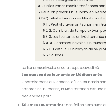
4.
Quelles zones méditerranéennes sont
5.
Peut-on prévoir un tsunami en Médite
6.
FAQ : Alerte tsunami en Méditerranée
6.1.
1. Peut-il y avoir un tsunami en Fr
6.2.
2. Combien de temps a-t-on pour
6.3.
3. Les tsunamis en Méditerranée s
6.4.
4. Comment savoir si un tsunami 
6.5.
5. Existe-t-il un moyen de se pro
6.6.
Sources
Les tsunamis en Méditerranée : un risque sous-estimé
Les causes des tsunamis en Méditerranée
Contrairement aux océans, où les tsunamis son
séismes sous-marins, la Méditerranée est une 
déclenchés par :
Séismes sous-marins
: des failles sismiques 