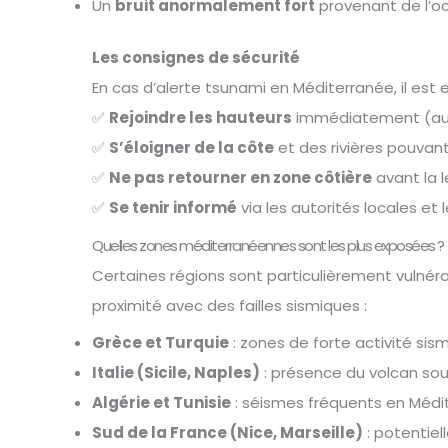
Un
bruit anormalement fort
provenant de l’o
Les consignes de sécurité
En cas d’alerte tsunami en Méditerranée, il est e
✅
Rejoindre les hauteurs
immédiatement (au m
✅
S’éloigner de la côte
et des rivières pouvant
✅
Ne pas retourner en zone côtière
avant la le
✅
Se tenir informé
via les autorités locales et 
Quelles zones méditerranéennes sont les plus exposées ?
Certaines régions sont particulièrement vulnéra
proximité avec des failles sismiques :
Grèce et Turquie
: zones de forte activité sis
Italie (Sicile, Naples)
: présence du volcan sous
Algérie et Tunisie
: séismes fréquents en Médi
Sud de la France (Nice, Marseille)
: potentiel