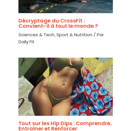
Décryptage du CrossFit :
Convient-il à tout le monde ?
Sciences & Tech
,
Sport & Nutrition
/ Par
Daily Fit
Tout sur les Hip Dips : Comprendre,
Entraîner et Renforcer