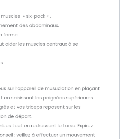
s muscles » six-pack « .
aînement des abdominaux.
la forme.
 aider les muscles centraux à se
ts
us sur l’appareil de musuclation en plaçant
t en saisissant les poignées supérieures.
grés et vos triceps reposent sur les
tion de départ.
s tout en redressant le torse. Expirez
seil : veillez à effectuer un mouvement