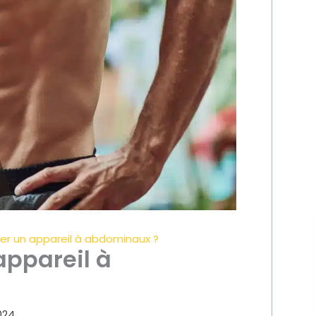
er un appareil à abdominaux ?
appareil à
024