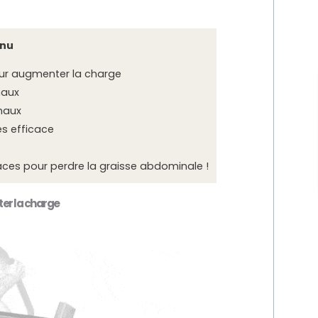
nu
our augmenter la charge
naux
inaux
ès efficace
aces pour perdre la graisse abdominale !
ter la charge