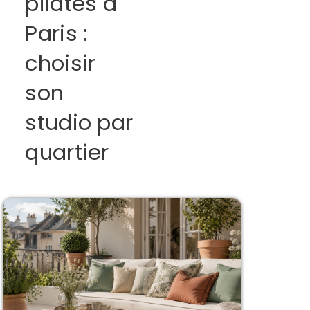
pilates à
Paris :
choisir
son
studio par
quartier