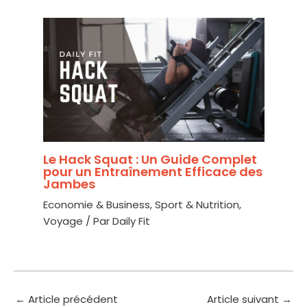
Le Hack Squat : Un Guide Complet
pour un Entraînement Efficace des
Jambes
Economie & Business
,
Sport & Nutrition
,
Voyage
/ Par
Daily Fit
←
Article précédent
Article suivant
→