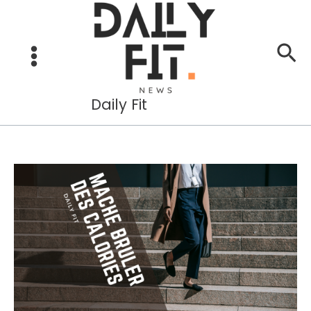
Aller
au
Re
contenu
Daily Fit