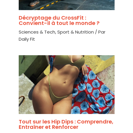
Décryptage du CrossFit :
Convient-il à tout le monde ?
Sciences & Tech
,
Sport & Nutrition
/ Par
Daily Fit
Tout sur les Hip Dips : Comprendre,
Entraîner et Renforcer