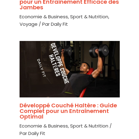
pour un Entraînement Efficace des
Jambes
Economie & Business
,
Sport & Nutrition
,
Voyage
/ Par
Daily Fit
Développé Couché Haltère : Guide
Complet pour un Entraînement
Optimal
Economie & Business
,
Sport & Nutrition
/
Par
Daily Fit