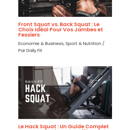
Front Squat vs. Back Squat : Le
Choix Idéal Pour Vos Jambes et
Fessiers
Economie & Business
,
Sport & Nutrition
/
Par
Daily Fit
Le Hack Squat : Un Guide Complet