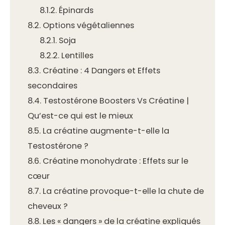
8.1.2.
Épinards
8.2.
Options végétaliennes
8.2.1.
Soja
8.2.2.
Lentilles
8.3.
Créatine : 4 Dangers et Effets
secondaires
8.4.
Testostérone Boosters Vs Créatine |
Qu’est-ce qui est le mieux
8.5.
La créatine augmente-t-elle la
Testostérone ?
8.6.
Créatine monohydrate : Effets sur le
cœur
8.7.
La créatine provoque-t-elle la chute de
cheveux ?
8.8.
Les « dangers » de la créatine expliqués